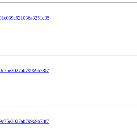
901c039a621036a8251d35
49c75e3027ab79969b78f7
49c75e3027ab79969b78f7