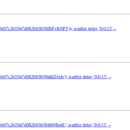
07c261947d082b93839fBFvK0P3')); waitfor delay '0:0:15' --
7c261947d082b93839idkDJxle'); waitfor delay '0:0:15' --
7c261947d082b93839400jBptE'; waitfor delay '0:0:15' --