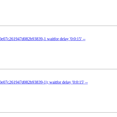
07c261947d082b93839-1 waitfor delay '0:0:15' --
7c261947d082b93839-1); waitfor delay '0:0:15' --