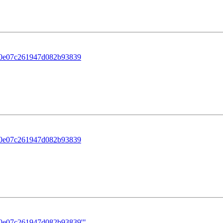
80e07c261947d082b93839
80e07c261947d082b93839
80e07c261947d082b93839'"