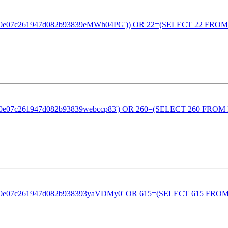
eb80e07c261947d082b93839eMWh04PG')) OR 22=(SELECT 22 FROM
eb80e07c261947d082b93839webccp83') OR 260=(SELECT 260 FROM
eb80e07c261947d082b938393yaVDMy0' OR 615=(SELECT 615 FROM