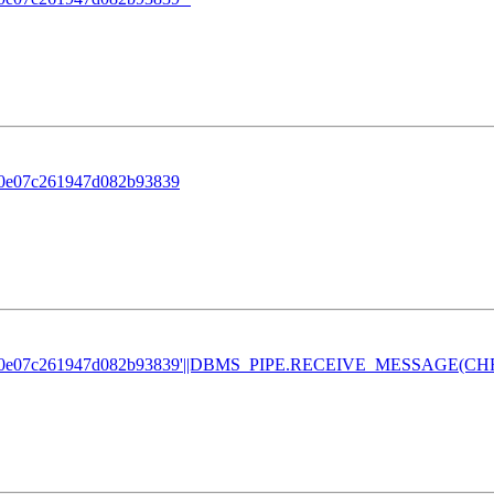
80e07c261947d082b93839
b80e07c261947d082b93839'||DBMS_PIPE.RECEIVE_MESSAGE(CHR(98