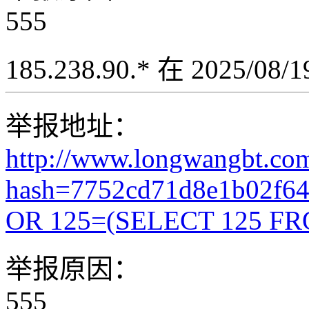
555
185.238.90.* 在 2025/08
举报地址：
http://www.longwangbt.co
hash=7752cd71d8e1b02f6
OR 125=(SELECT 125 FR
举报原因：
555