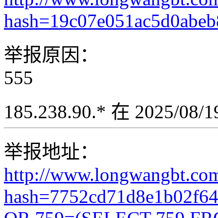
hash=19c07e051ac5d0abeb
举报原因：
555
185.238.90.* 在 2025/08
举报地址：
http://www.longwangbt.co
hash=7752cd71d8e1b02f6