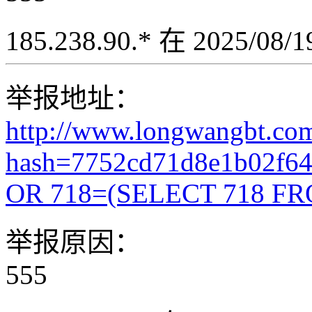
185.238.90.* 在 2025/08
举报地址：
http://www.longwangbt.co
hash=7752cd71d8e1b02f6
OR 718=(SELECT 718 FR
举报原因：
555