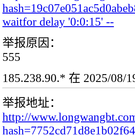
hash=19c07e051ac5d0abeb
waitfor delay '0:0:15' --
举报原因：
555
185.238.90.* 在 2025/08
举报地址：
http://www.longwangbt.co
hash=7752cd71d8e1b02f6