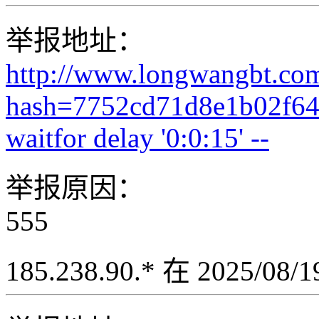
举报地址：
http://www.longwangbt.co
hash=7752cd71d8e1b02f64
waitfor delay '0:0:15' --
举报原因：
555
185.238.90.* 在 2025/08