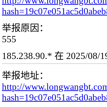
http://www.longwangbt.co
hash=19c07e051ac5d0abe
举报原因：
555
185.238.90.* 在 2025/08
举报地址：
http://www.longwangbt.co
hash=19c07e051ac5d0abe