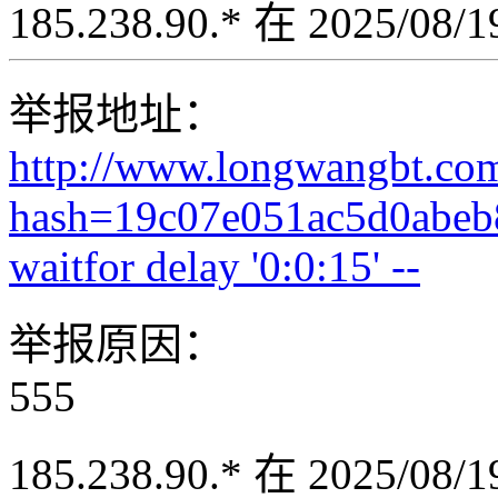
185.238.90.* 在 2025/08
举报地址：
http://www.longwangbt.co
hash=19c07e051ac5d0abeb
waitfor delay '0:0:15' --
举报原因：
555
185.238.90.* 在 2025/08