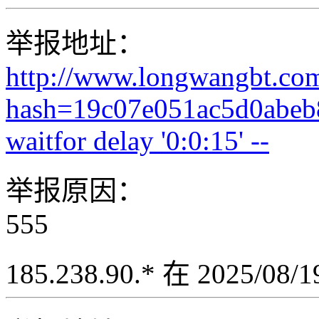
举报地址：
http://www.longwangbt.co
hash=19c07e051ac5d0abeb
waitfor delay '0:0:15' --
举报原因：
555
185.238.90.* 在 2025/08