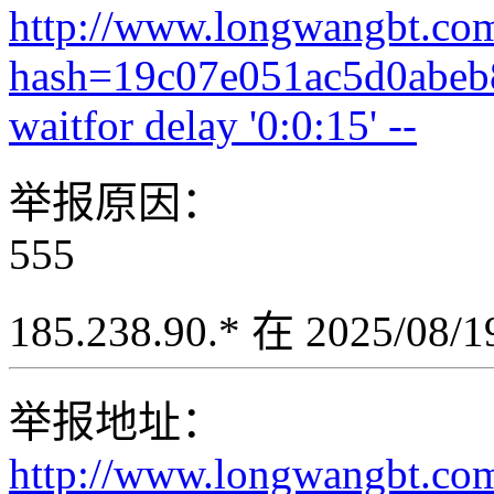
http://www.longwangbt.co
hash=19c07e051ac5d0abe
waitfor delay '0:0:15' --
举报原因：
555
185.238.90.* 在 2025/08
举报地址：
http://www.longwangbt.co