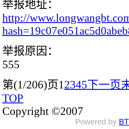
举报地址：
http://www.longwangbt.co
hash=19c07e051ac5d0abe
举报原因：
555
第(1/206)页
1
2
3
4
5
下一页
TOP
Copyright ©2007
Powered by
BT