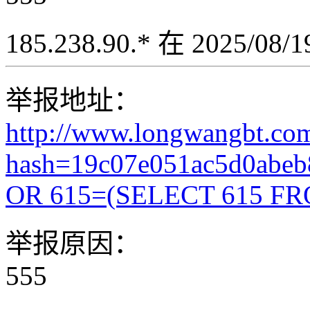
185.238.90.* 在 2025/08
举报地址：
http://www.longwangbt.co
hash=19c07e051ac5d0abe
OR 615=(SELECT 615 FR
举报原因：
555