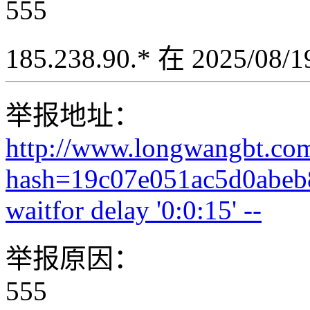
555
185.238.90.* 在 2025/08
举报地址：
http://www.longwangbt.co
hash=19c07e051ac5d0abeb
waitfor delay '0:0:15' --
举报原因：
555