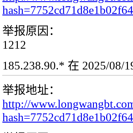
hash=7752cd71d8e1b02f6
举报原因：
1212
185.238.90.* 在 2025/08
举报地址：
http://www.longwangbt.co
hash=7752cd71d8e1b02f6