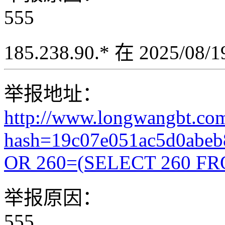
555
185.238.90.* 在 2025/08
举报地址：
http://www.longwangbt.co
hash=19c07e051ac5d0abeb
OR 260=(SELECT 260 FR
举报原因：
555