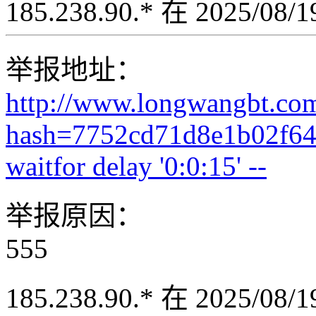
185.238.90.* 在 2025/08
举报地址：
http://www.longwangbt.co
hash=7752cd71d8e1b02f64
waitfor delay '0:0:15' --
举报原因：
555
185.238.90.* 在 2025/08