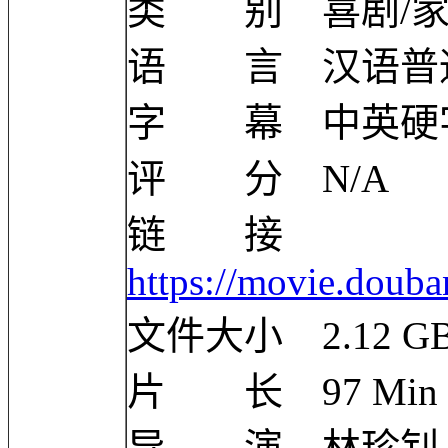
类 别 喜剧/家
语 言 汉语普
字 幕 中英硬
评 分 N/A
链 接
https://movie.doub
文件大小 2.12 G
片 长 97 Min
导 演 林珍钊 Zhe