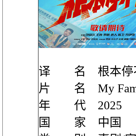
译 名 根本停不
片 名 My Fami
年 代 2025
国 家 中国