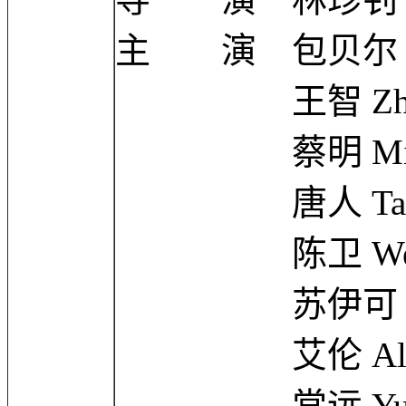
主 演 包贝尔 Bei
王智 Zhi W
蔡明 Ming 
唐人 Tang
陈卫 Wei C
苏伊可 Yik
艾伦 All
常远 Yuan 