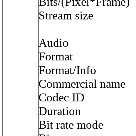
Bits/(Pixel*Fra
Stream size :
Audio
Format : 
Format/Info :
Commercial name
Codec ID 
Duration : 
Bit rate mode