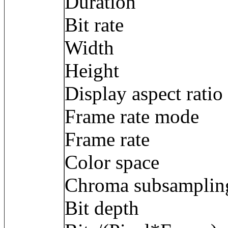
Duration : 
Bit rate : 2
Width : 3 8
Height : 1 
Display aspect ra
Frame rate mod
Frame rate :
Color space
Chroma subsamp
Bit depth : 