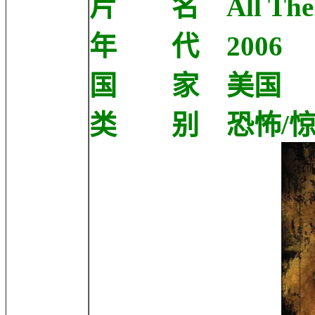
片 名 All The Bo
年 代 2006
国 家 美国
类 别 恐怖/