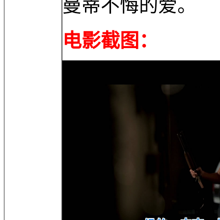
曼蒂不悔的爱。
电影截图：