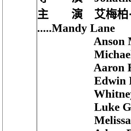
主 演 艾梅柏·希尔
.....Mandy Lane
Anson Mount 
Michael Welc
Aaron Himelst
Edwin Hodge 
Whitney Able
Luke Grimes 
Melissa Price