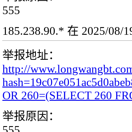
555
185.238.90.* 在 2025/08
举报地址：
http://www.longwangbt.co
hash=19c07e051ac5d0abeb
OR 260=(SELECT 260 FR
举报原因：
555