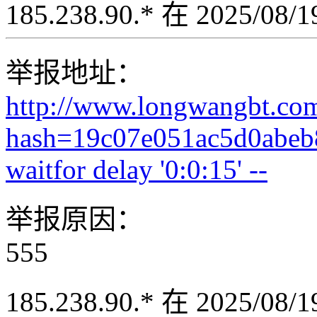
185.238.90.* 在 2025/08
举报地址：
http://www.longwangbt.co
hash=19c07e051ac5d0abeb
waitfor delay '0:0:15' --
举报原因：
555
185.238.90.* 在 2025/08