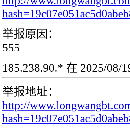
http://www.longwangbt.co
hash=19c07e051ac5d0abe
举报原因：
555
185.238.90.* 在 2025/08
举报地址：
http://www.longwangbt.co
hash=19c07e051ac5d0abe