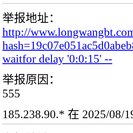
举报地址：
http://www.longwangbt.co
hash=19c07e051ac5d0abeb
waitfor delay '0:0:15' --
举报原因：
555
185.238.90.* 在 2025/08