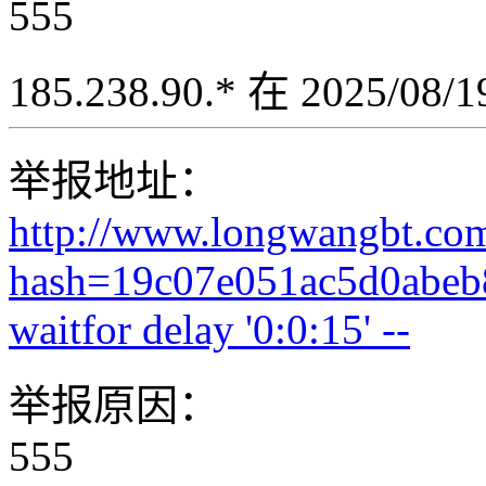
555
185.238.90.* 在 2025/08
举报地址：
http://www.longwangbt.co
hash=19c07e051ac5d0abeb
waitfor delay '0:0:15' --
举报原因：
555