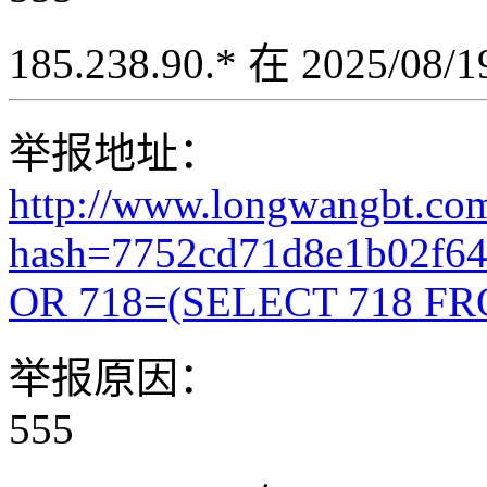
185.238.90.* 在 2025/08
举报地址：
http://www.longwangbt.co
hash=7752cd71d8e1b02f6
OR 718=(SELECT 718 FR
举报原因：
555