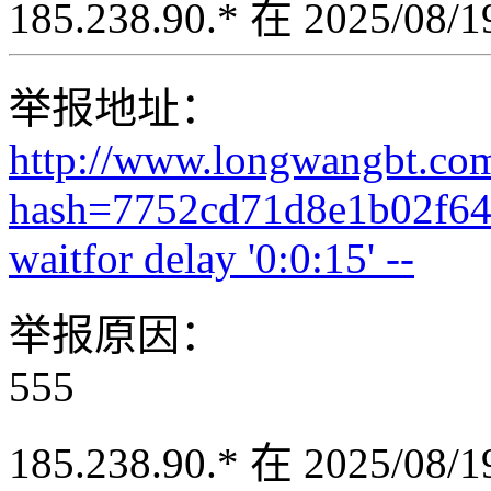
185.238.90.* 在 2025/08
举报地址：
http://www.longwangbt.co
hash=7752cd71d8e1b02f64
waitfor delay '0:0:15' --
举报原因：
555
185.238.90.* 在 2025/08