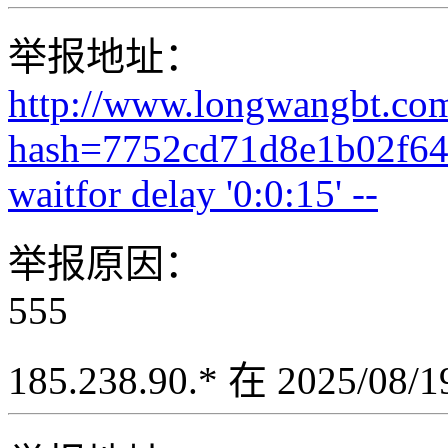
举报地址：
http://www.longwangbt.co
hash=7752cd71d8e1b02f64
waitfor delay '0:0:15' --
举报原因：
555
185.238.90.* 在 2025/08