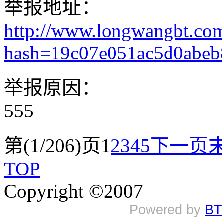
举报地址：
http://www.longwangbt.co
hash=19c07e051ac5d0abe
举报原因：
555
第(1/206)页
1
2
3
4
5
下一页
TOP
Copyright ©2007
Powered by
BT