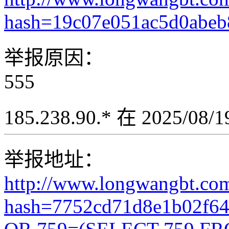
hash=19c07e051ac5d0abeb
举报原因：
555
185.238.90.* 在 2025/08
举报地址：
http://www.longwangbt.co
hash=7752cd71d8e1b02f6