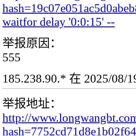
hash=19c07e051ac5d0abeb
waitfor delay '0:0:15' --
举报原因：
555
185.238.90.* 在 2025/08
举报地址：
http://www.longwangbt.co
hash=7752cd71d8e1b02f6