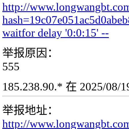
http://www.longwangbt.co
hash=19c07e051ac5d0abe
waitfor delay '0:0:15' --
举报原因：
555
185.238.90.* 在 2025/08
举报地址：
http://www.longwangbt.co