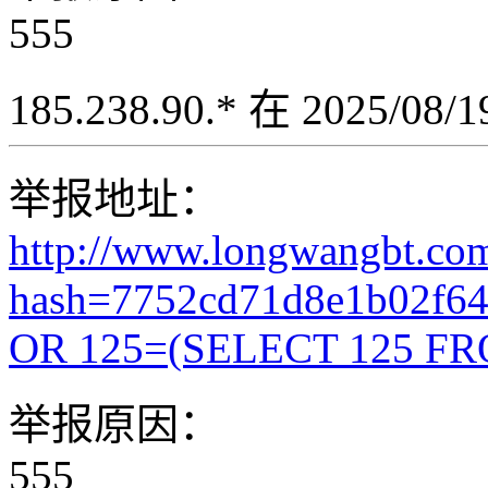
555
185.238.90.* 在 2025/08
举报地址：
http://www.longwangbt.co
hash=7752cd71d8e1b02f6
OR 125=(SELECT 125 FR
举报原因：
555