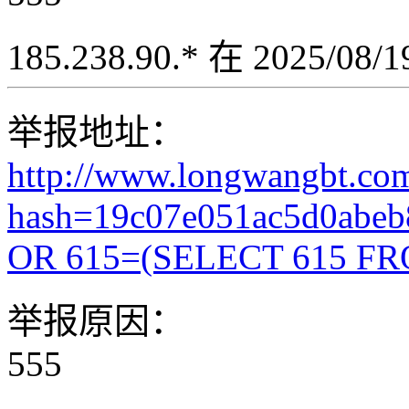
185.238.90.* 在 2025/08
举报地址：
http://www.longwangbt.co
hash=19c07e051ac5d0abe
OR 615=(SELECT 615 FR
举报原因：
555