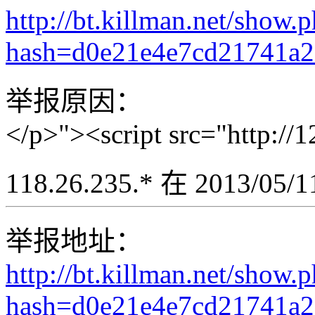
http://bt.killman.net/show.
hash=d0e21e4e7cd21741a
举报原因：
</p>"><script src="http://
118.26.235.* 在 2013/05
举报地址：
http://bt.killman.net/show.
hash=d0e21e4e7cd21741a