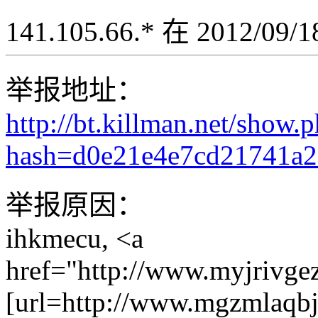
141.105.66.* 在 2012/09
举报地址：
http://bt.killman.net/show.
hash=d0e21e4e7cd21741a
举报原因：
ihkmecu, <a
href="http://www.myjrivge
[url=http://www.mgzmlaqbjl